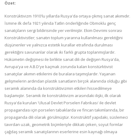
Özet:
Konstrüktivizm 1910'lu yıllarda Rusya'da ortaya çıkmış sanat akımıdır.
İsmine ilk defa 1921 yılında Tatlin önderliğinde Obmoklu genç
sanatçıların sergi bildirisinde yer verilmiştir. Ekim Devrimi sonrası
Konstrüktivistler; sanatın toplum yararına kullanılması gerektiğini
düşünenler ve yalnızca estetik kurallar etrafında durulması
gerektiğini savunanlar olarak iki farklı grupta toplanmışlardır.
Hükümetin değişmesi ile birlikte sanat dili de değişen Rusya'da,
Avrupa'ya ve A.B.D'ye kaçmak zorunda kalan konstürktivist
sanatçılar akımın etkilerini de buralara taşımışlardır. Yaşanan
gelişmelerin ardından plastik sanatların birçok alanında olduğu gibi
seramik alanında da konstrüktivizmin etkileri hissedilmeye
başlamıştır. Seramik ile konstrüktivizm arasındaki ilişki, ilk olarak
Rusya'da kurulan 'Ulusal Devlet Porselen Fabrikası' ile devlet
propagandası için porselen tabaklarda ve fincan takımlarında, bir
propaganda dili olarak görülmüştür. Konstrüktif yapıdaki, süslemeci
tavırdan uzak, geometrik biçimleriyle dikkati çeken, soyut formlar
çağdaş seramik sanatçılarının eserlerine esin kaynağı olmaya