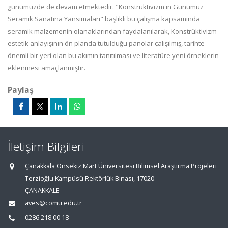
günümüzde de devam etmektedir. "Konstrüktivizm'in Günümüz
Seramik Sanatına Yansımaları" başlıklı bu çalışma kapsamında
seramik malzemenin olanaklarından faydalanılarak, Konstrüktivizm
estetik anlayışının ön planda tutulduğu panolar çalışılmış, tarihte
önemli bir yeri olan bu akımın tanıtılması ve literatüre yeni örneklerin
eklenmesi amaçlanmıştır.
Paylaş
İletişim Bilgileri
Çanakkala Onsekiz Mart Üniversitesi Bilimsel Araştırma Projeleri
Terzioğlu Kampüsü Rektörlük Binası, 17020
ÇANAKKALE
aves@comu.edu.tr
0286 218 00 18