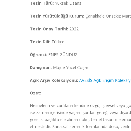
Tezin Türü:
Yüksek Lisans
Tezin Yürütüldüğü Kurum:
Çanakkale Onsekiz Mart 
Tezin Onay Tarihi:
2022
Tezin Dili:
Türkçe
Öğrenci:
ENES GÜNDÜZ
Danışman:
Müjde Yücel Coşar
Açık Arşiv Koleksiyonu:
AVESİS Açık Erişim Koleksi
Özet:
Nesnelerin ve canlıların kendine özgü, işlevsel veya g
ise zaman içerisinde yaşam şartları gereği veya dışa
göre iki başlıkta ele alınan doku, temel tasarım eleman
etmektedir. Sanatsal seramik formlarında doku, veril