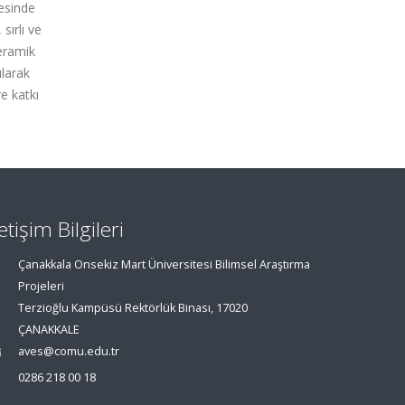
mesinde
sırlı ve
Seramik
ılarak
e katkı
letişim Bilgileri
Çanakkala Onsekiz Mart Üniversitesi Bilimsel Araştırma
Projeleri
Terzioğlu Kampüsü Rektörlük Binası, 17020
ÇANAKKALE
aves@comu.edu.tr
0286 218 00 18