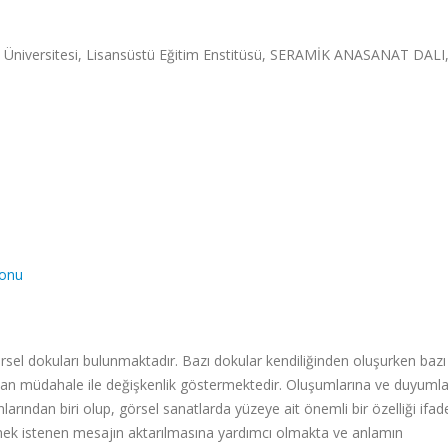
Üniversitesi, Lisansüstü Eğitim Enstitüsü, SERAMİK ANASANAT DALI,
yonu
örsel dokuları bulunmaktadır. Bazı dokular kendiliğinden oluşurken bazı
rdan müdahale ile değişkenlik göstermektedir. Oluşumlarına ve duyumla
larından biri olup, görsel sanatlarda yüzeye ait önemli bir özelliği ifad
mek istenen mesajın aktarılmasına yardımcı olmakta ve anlamın