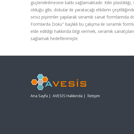
güçlendirilmesine katkı sağlamaktadır. Kilin plastikliğ
olduğu gibi, dokular ile yaratacağı etkilerin çeşitliliğ
sırsız pişirimler yapılarak seramik sanat formlarında 
Formlarda Doku" başlıklı bu çalışma ile seramik forml
elde edildiği hakkında bilgi vermek, seramik sanatçılar
sağlamak hedeflenmiştir.
Ana Sayfa
|
AVESİS Hakkında
|
İletişim