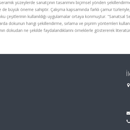
i, seramik yüzeylerde sanatçının tasarımını biçimsel yönden şekillendir
inde de büyük öneme sahiptir. Çalışma kapsamında farklı çamur türleriyle, 
doku çeşitlerinin kullanıldığı uygulamalar ortaya konmuştur. "Sanatsal 
arda dokunun hangi şekillendirme, sırlama ve pişirim yöntemleri kullan
ının dokudan ne şekilde faydalandıklarını örneklerle göstererek literatür
İ