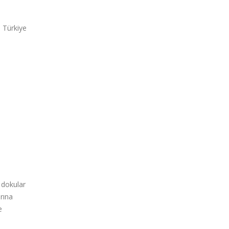
 Türkiye
 dokular
rına
e