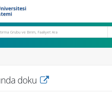
niversitesi
stemi
rında doku