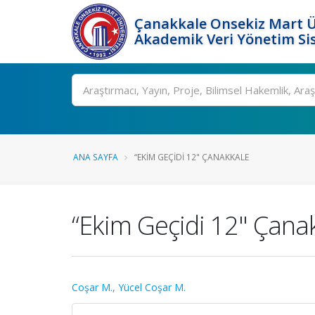
Çanakkale Onsekiz Mart Ü
Akademik Veri Yönetim Si
Ara
ANA SAYFA
“EKIM GEÇIDI 12" ÇANAKKALE
“Ekim Geçidi 12" Çana
Coşar M.
,
Yücel Coşar M.