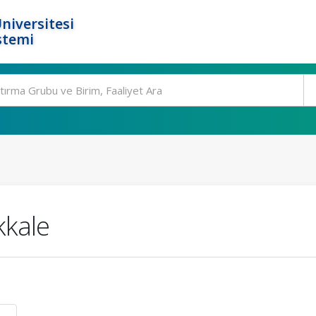
niversitesi
stemi
kkale