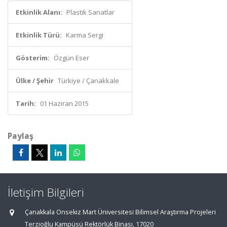
Etkinlik Alanı:
Plastik Sanatlar
Etkinlik Türü:
Karma Sergi
Gösterim:
Özgün Eser
Ülke / Şehir
Türkiye / Çanakkale
Tarih:
01 Haziran 2015
Paylaş
İletişim Bilgileri
Çanakkala Onsekiz Mart Üniversitesi Bilimsel Araştırma Projeleri
Terzioğlu Kampüsü Rektörlük Binası, 17020