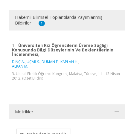
Hakemli Bilimsel Toplantılarda Yayımlanmış
Bildiriler
1
1.
Üniversiteli Kiz Öğrencilerin Üreme Sağliği
Konusunda Bilgi Düzeylerinin Ve Beklentilerinin
İncelenmesi,
DİNÇ A.
,
UÇAR S.
,
DUMAN E.
,
KAPLAN H.
,
ALKAN M.
3. Ulusal Ebelik Öğrenci Kongresi, Malatya, Türkiye, 11 - 13 Nisan
2012, (Özet Bildiri)
Metrikler