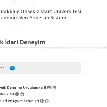
nakkale Onsekiz Mart Üniversitesi
ademik Veri Yönetim Sistemi
k İdari Deneyim
ler
3
lojik Danışma Uygulaması II
uklukları
eri ve Uyum Sorunları