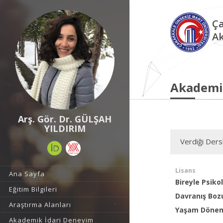
Ça
Ak
Akademi
Arş. Gör. Dr. GÜLŞAH
YILDIRIM
Verdiği Ders
Lisans
Ana Sayfa
Bireyle Psiko
Eğitim Bilgileri
Davranış Boz
Araştırma Alanları
Yaşam Döneml
Akademik İdari Deneyim