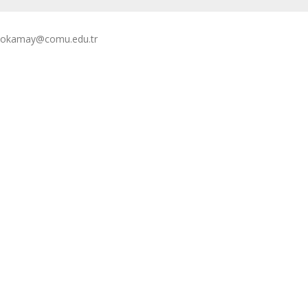
cokamay@comu.edu.tr