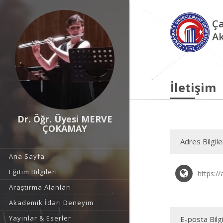
Ça
Ak
İletişim
Dr. Öğr. Üyesi MERVE
ÇOKAMAY
Adres Bilgile
Ana Sayfa
Eğitim Bilgileri
https:/
Araştırma Alanları
Akademik İdari Deneyim
Yayınlar & Eserler
E-posta Bilgi