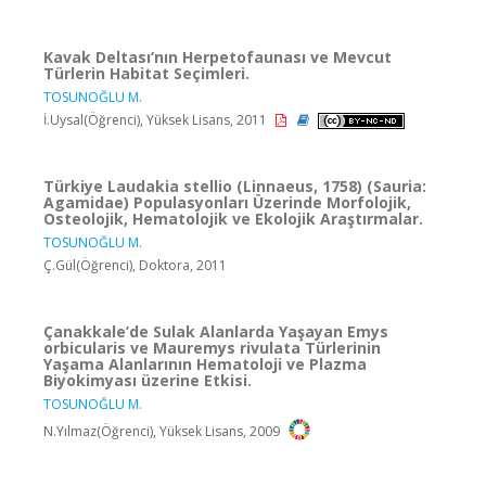
Kavak Deltası’nın Herpetofaunası ve Mevcut
Türlerin Habitat Seçimleri.
TOSUNOĞLU M.
İ.Uysal(Öğrenci), Yüksek Lisans, 2011
Türkiye Laudakia stellio (Linnaeus, 1758) (Sauria:
Agamidae) Populasyonları Üzerinde Morfolojik,
Osteolojik, Hematolojik ve Ekolojik Araştırmalar.
TOSUNOĞLU M.
Ç.Gül(Öğrenci), Doktora, 2011
Çanakkale’de Sulak Alanlarda Yaşayan Emys
orbicularis ve Mauremys rivulata Türlerinin
Yaşama Alanlarının Hematoloji ve Plazma
Biyokimyası üzerine Etkisi.
TOSUNOĞLU M.
N.Yılmaz(Öğrenci), Yüksek Lisans, 2009