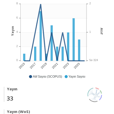
2
8
6
Yayın
Atıf
1
4
2
5e-324
0
2017
2019
2021
2023
2025
2015
Atıf Sayısı (SCOPUS)
Yayın Sayısı
Yayın
33
Yayın (WoS)