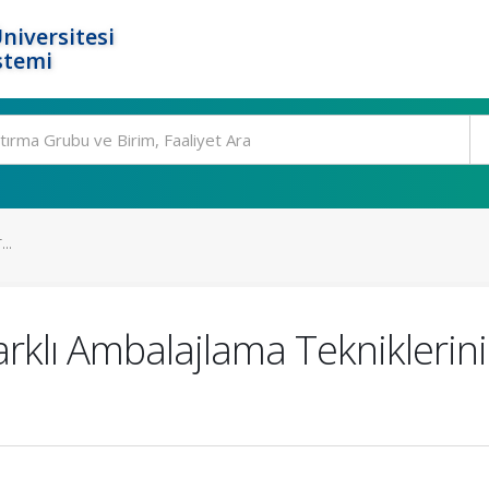
niversitesi
stemi
..
rklı Ambalajlama Tekniklerin