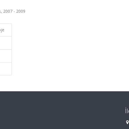
s, 2007 - 2009
oje
İ