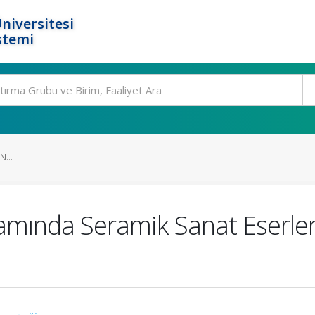
niversitesi
stemi
...
amında Seramik Sanat Eserleri