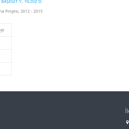
,
BAŞEĞİT Y.
,
YILDIZ D.
ma Projesi, 2012 - 2015
oje
İ