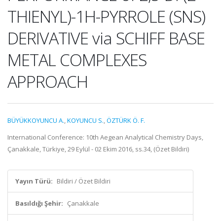
THIENYL)-1H-PYRROLE (SNS)
DERIVATIVE via SCHIFF BASE
METAL COMPLEXES
APPROACH
BÜYÜKKOYUNCU A.
,
KOYUNCU S.
,
ÖZTÜRK Ö. F.
International Conference: 10th Aegean Analytical Chemistry Days,
Çanakkale, Türkiye, 29 Eylül - 02 Ekim 2016, ss.34, (Özet Bildiri)
Yayın Türü:
Bildiri / Özet Bildiri
Basıldığı Şehir:
Çanakkale