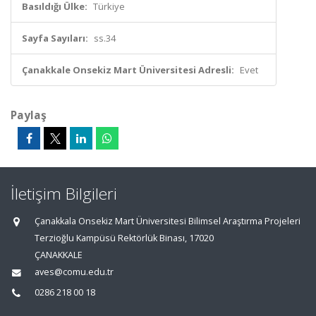
Basıldığı Ülke:
Türkiye
Sayfa Sayıları:
ss.34
Çanakkale Onsekiz Mart Üniversitesi Adresli:
Evet
Paylaş
İletişim Bilgileri
Çanakkala Onsekiz Mart Üniversitesi Bilimsel Araştırma Projeleri
Terzioğlu Kampüsü Rektörlük Binası, 17020
ÇANAKKALE
aves@comu.edu.tr
0286 218 00 18