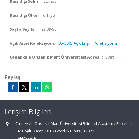
Basıldığı Şehir:
İstanbul
Basıldığı Ülke:
Türkiye
Sayfa Sayıları:
ss.89-98
Açık Arşiv Koleksiyonu:
AVESİS Açık Erişim Koleksiyonu
Çanakkale Onsekiz Mart Üniversitesi Adresli:
Evet
Paylaş
İletişim Bilgileri
Çanakkala Onsekiz Mart Üniversitesi Bilimsel Araştırma Projeleri
Terzioğlu Kampüsü Rektörlük Binası, 17020
ÇANAKKALE