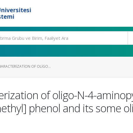
niversitesi
stemi
HARACTERIZATION OF OLIGO...
rization of oligo-N-4-aminopy
 methyl] phenol and its some 