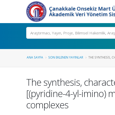
Çanakkale Onsekiz Mart Ü
Akademik Veri Yönetim Si
Ara
ANA SAYFA
SON EKLENEN YAYINLAR
THE SYNTHESIS, C
The synthesis, characte
[(pyridine-4-yl-imino)
complexes