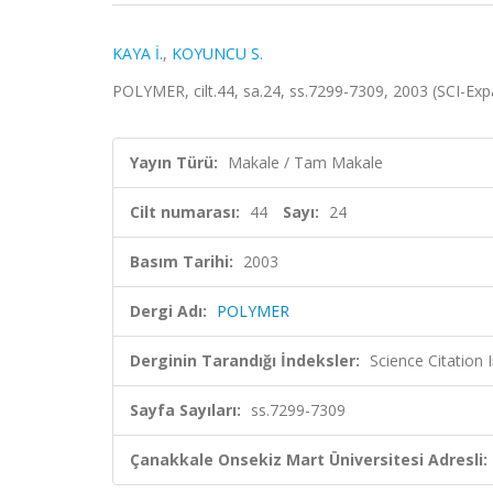
KAYA İ.
,
KOYUNCU S.
POLYMER, cilt.44, sa.24, ss.7299-7309, 2003 (SCI-Ex
Yayın Türü:
Makale / Tam Makale
Cilt numarası:
44
Sayı:
24
Basım Tarihi:
2003
Dergi Adı:
POLYMER
Derginin Tarandığı İndeksler:
Science Citation
Sayfa Sayıları:
ss.7299-7309
Çanakkale Onsekiz Mart Üniversitesi Adresli: