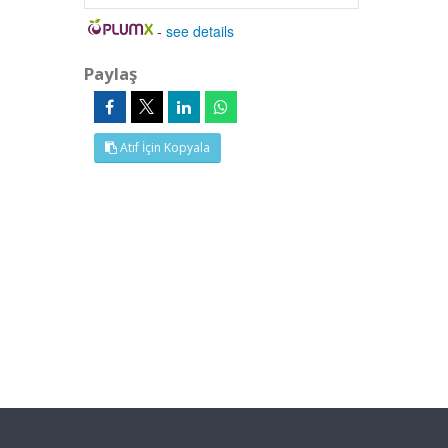
-
see details
Paylaş
Atıf İçin Kopyala