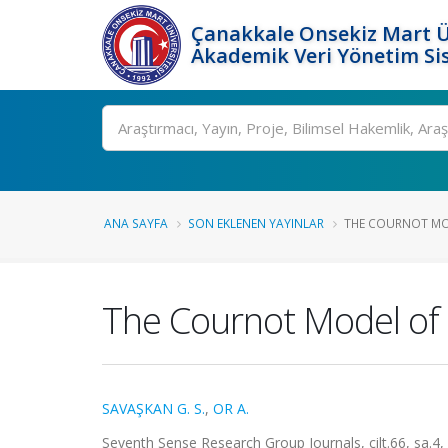
Çanakkale Onsekiz Mart Ü
Akademik Veri Yönetim Si
Ara
ANA SAYFA
SON EKLENEN YAYINLAR
THE COURNOT MOD
The Cournot Model of 
SAVAŞKAN G. S.
,
OR A.
Seventh Sense Research Group Journals, cilt.66, sa.4,