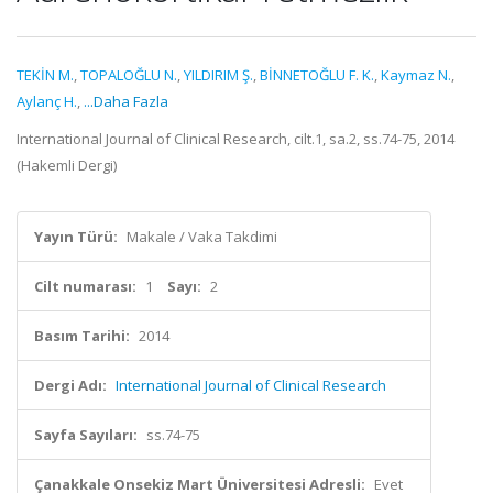
TEKİN M.
,
TOPALOĞLU N.
,
YILDIRIM Ş.
,
BİNNETOĞLU F. K.
,
Kaymaz N.
,
Aylanç H.
,
...Daha Fazla
International Journal of Clinical Research, cilt.1, sa.2, ss.74-75, 2014
(Hakemli Dergi)
Yayın Türü:
Makale / Vaka Takdimi
Cilt numarası:
1
Sayı:
2
Basım Tarihi:
2014
Dergi Adı:
International Journal of Clinical Research
Sayfa Sayıları:
ss.74-75
Çanakkale Onsekiz Mart Üniversitesi Adresli:
Evet