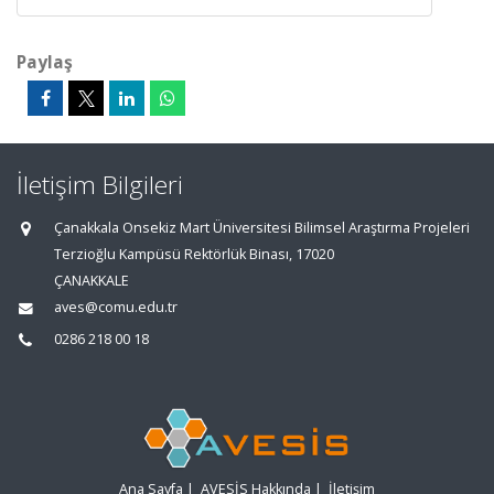
Paylaş
İletişim Bilgileri
Çanakkala Onsekiz Mart Üniversitesi Bilimsel Araştırma Projeleri
Terzioğlu Kampüsü Rektörlük Binası, 17020
ÇANAKKALE
aves@comu.edu.tr
0286 218 00 18
Ana Sayfa
|
AVESİS Hakkında
|
İletişim