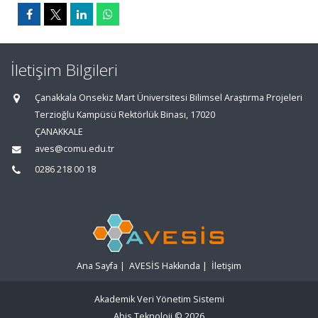
İletişim Bilgileri
Çanakkala Onsekiz Mart Üniversitesi Bilimsel Araştırma Projeleri
Terzioğlu Kampüsü Rektörlük Binası, 17020
ÇANAKKALE
aves@comu.edu.tr
0286 218 00 18
Ana Sayfa
|
AVESİS Hakkında
|
İletişim
Akademik Veri Yönetim Sistemi
Abis Teknoloji
© 2026