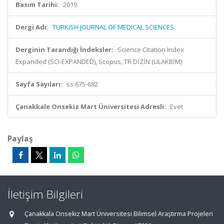
Basım Tarihi:
2019
Dergi Adı:
TURKISH JOURNAL OF MEDICAL SCIENCES
Derginin Tarandığı İndeksler:
Science Citation Index
Expanded (SCI-EXPANDED), Scopus, TR DİZİN (ULAKBİM)
Sayfa Sayıları:
ss.675-682
Çanakkale Onsekiz Mart Üniversitesi Adresli:
Evet
Paylaş
İletişim Bilgileri
Çanakkala Onsekiz Mart Üniversitesi Bilimsel Araştırma Projeleri