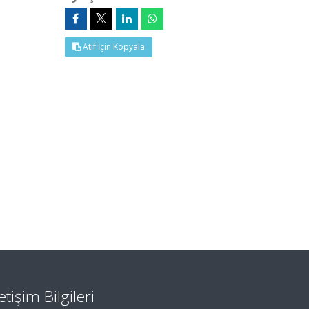
Atıf İçin Kopyala
letişim Bilgileri