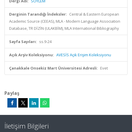
Dergi Adı:
SÖYLEM
Derginin Tarandığı İndeksler:
Central & Eastern European
Academic Source (CEEAS), MLA - Modern Language Association
Database, TR DİZİN (ULAKBİM), MLA International Bibliography
Sayfa Sayıları:
ss.9-24
Açık Arşiv Koleksiyonu:
AVESİS Açık Erişim Koleksiyonu
Çanakkale Onsekiz Mart Üniversitesi Adresli:
Evet
Paylaş
İletişim Bilgileri