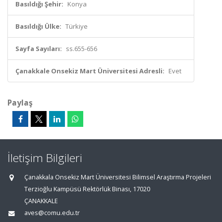
Basıldığı Şehir:
Konya
Basıldığı Ülke:
Türkiye
Sayfa Sayıları:
ss.655-656
Çanakkale Onsekiz Mart Üniversitesi Adresli:
Evet
Paylaş
İletişim Bilgileri
Çanakkala Onsekiz Mart Üniversitesi Bilimsel Araştırma Projeleri
Terzioğlu Kampüsü Rektörlük Binası, 17020
ÇANAKKALE
aves@comu.edu.tr