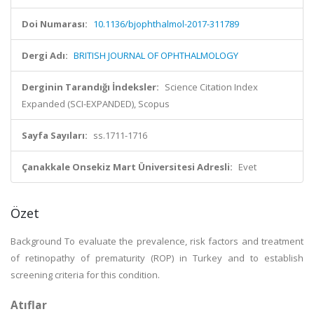
Doi Numarası:
10.1136/bjophthalmol-2017-311789
Dergi Adı:
BRITISH JOURNAL OF OPHTHALMOLOGY
Derginin Tarandığı İndeksler:
Science Citation Index
Expanded (SCI-EXPANDED), Scopus
Sayfa Sayıları:
ss.1711-1716
Çanakkale Onsekiz Mart Üniversitesi Adresli:
Evet
Özet
Background To evaluate the prevalence, risk factors and treatment
of retinopathy of prematurity (ROP) in Turkey and to establish
screening criteria for this condition.
Atıflar