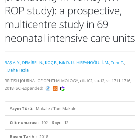
ROP study): a prospective,
multicentre study in 69
neonatal intensive care units
BAŞ A. Y.
,
DEMİREL N.
,
KOÇ E.
,
Isik D. U.
,
HIRFANOĞLU İ. M.
,
Tunc T.
,
...Daha Fazla
BRITISH JOURNAL OF OPHTHALMOLOGY, cilt.102, sa.12, ss.1711-1716,
2018 (SCI-Expanded)
Yayın Türü:
Makale / Tam Makale
Cilt numarası:
102
Sayı:
12
Basım Tarihi:
2018