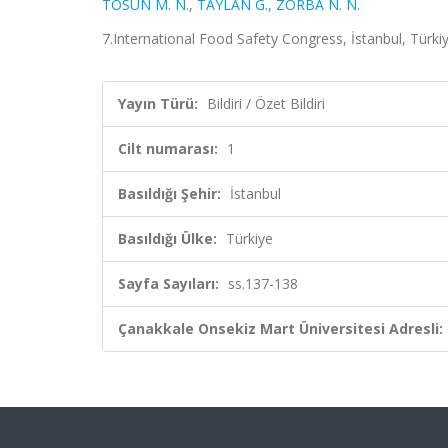
TOSUN M. N.
,
TAYLAN G.
,
ZORBA N. N.
7.International Food Safety Congress, İstanbul, Türkiye
Yayın Türü:
Bildiri / Özet Bildiri
Cilt numarası:
1
Basıldığı Şehir:
İstanbul
Basıldığı Ülke:
Türkiye
Sayfa Sayıları:
ss.137-138
Çanakkale Onsekiz Mart Üniversitesi Adresli: