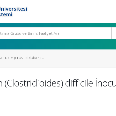
niversitesi
stemi
RIDIUM (CLOSTRIDIOIDES) ...
(Clostridioides) difficile İnoc