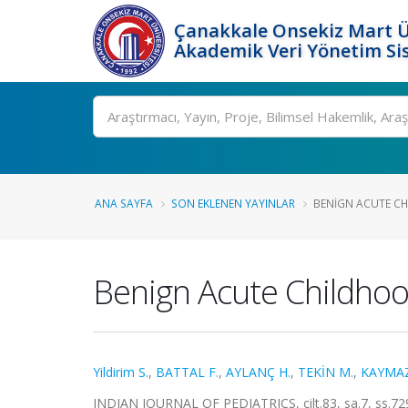
Çanakkale Onsekiz Mart Ü
Akademik Veri Yönetim Si
Ara
ANA SAYFA
SON EKLENEN YAYINLAR
BENIGN ACUTE CH
Benign Acute Childhoo
Yildirim S.
,
BATTAL F.
,
AYLANÇ H.
,
TEKİN M.
,
KAYMAZ
INDIAN JOURNAL OF PEDIATRICS, cilt.83, sa.7, ss.72