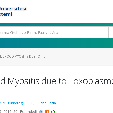
niversitesi
stemi
ILDHOOD MYOSITIS DUE TO T...
d Myositis due to Toxoplasm
 N.
,
Binnetoglu F. K.
,
...Daha Fazla
9, 2016 (SCI-Expanded)