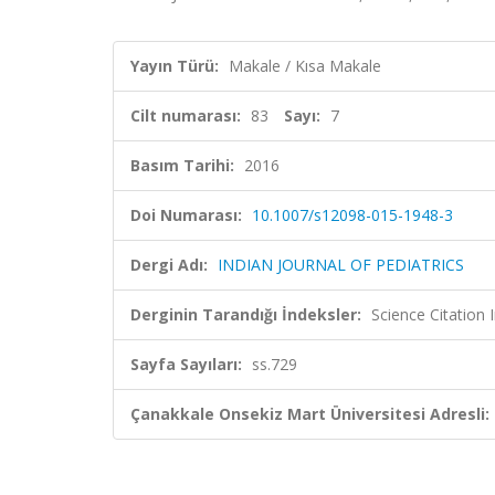
Yayın Türü:
Makale / Kısa Makale
Cilt numarası:
83
Sayı:
7
Basım Tarihi:
2016
Doi Numarası:
10.1007/s12098-015-1948-3
Dergi Adı:
INDIAN JOURNAL OF PEDIATRICS
Derginin Tarandığı İndeksler:
Science Citation
Sayfa Sayıları:
ss.729
Çanakkale Onsekiz Mart Üniversitesi Adresli: