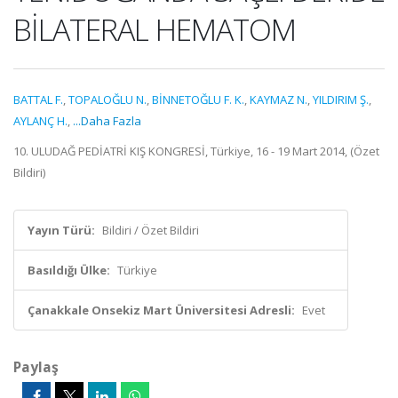
BİLATERAL HEMATOM
BATTAL F.
,
TOPALOĞLU N.
,
BİNNETOĞLU F. K.
,
KAYMAZ N.
,
YILDIRIM Ş.
,
AYLANÇ H.
,
...Daha Fazla
10. ULUDAĞ PEDİATRİ KIŞ KONGRESİ, Türkiye, 16 - 19 Mart 2014, (Özet
Bildiri)
Yayın Türü:
Bildiri / Özet Bildiri
Basıldığı Ülke:
Türkiye
Çanakkale Onsekiz Mart Üniversitesi Adresli:
Evet
Paylaş