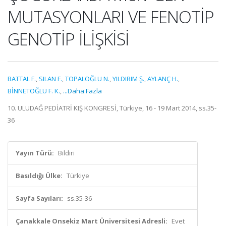
MUTASYONLARI VE FENOTİP
GENOTİP İLİŞKİSİ
BATTAL F.
,
SILAN F.
,
TOPALOĞLU N.
,
YILDIRIM Ş.
,
AYLANÇ H.
,
BİNNETOĞLU F. K.
,
...Daha Fazla
10. ULUDAĞ PEDİATRİ KIŞ KONGRESİ, Türkiye, 16 - 19 Mart 2014, ss.35-
36
Yayın Türü:
Bildiri
Basıldığı Ülke:
Türkiye
Sayfa Sayıları:
ss.35-36
Çanakkale Onsekiz Mart Üniversitesi Adresli:
Evet