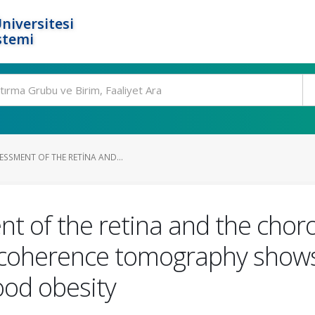
niversitesi
stemi
SSMENT OF THE RETINA AND...
t of the retina and the chor
l coherence tomography shows
ood obesity