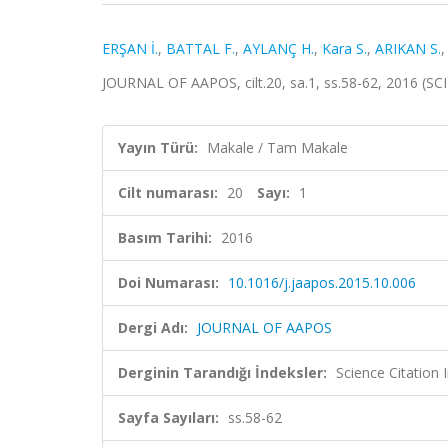
ERŞAN İ.
,
BATTAL F.
,
AYLANÇ H.
,
Kara S.
,
ARIKAN S.
JOURNAL OF AAPOS, cilt.20, sa.1, ss.58-62, 2016 (S
Yayın Türü:
Makale / Tam Makale
Cilt numarası:
20
Sayı:
1
Basım Tarihi:
2016
Doi Numarası:
10.1016/j.jaapos.2015.10.006
Dergi Adı:
JOURNAL OF AAPOS
Derginin Tarandığı İndeksler:
Science Citation
Sayfa Sayıları:
ss.58-62