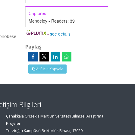
Captures
Mendeley - Readers:
39
-
see details
nonobese
Paylaş
Atıf İçin Kopyala
letişim Bilgileri
Çanakkala Onsekiz Mart Üniversitesi Bilimsel Araştırma
Projeleri
Terzioğlu Kampüsü Rektörlük Binası, 17020