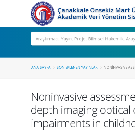
Çanakkale Onsekiz Mart Ü
Akademik Veri Yönetim Si
Ara
ANA SAYFA
SON EKLENEN YAYINLAR
NONINVASIVE ASSE
Noninvasive assessmen
depth imaging optica
impairments in childh