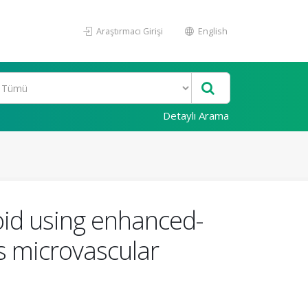
Araştırmacı Girişi
English
Detaylı Arama
oid using enhanced-
 microvascular