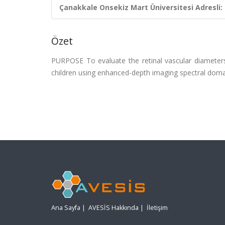
Çanakkale Onsekiz Mart Üniversitesi Adresli:
Özet
PURPOSE To evaluate the retinal vascular diamete
children using enhanced-depth imaging spectral dom
Ana Sayfa
|
AVESİS Hakkında
|
İletişim