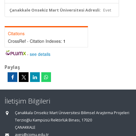
Çanakkale Onsekiz Mart Üniversitesi Adresli:
Evet
Citations
CrossRef - Citation Indexes:
1
-
see details
Paylaş
İletişim Bilgileri
Çanakkala Onsekiz Mart Üniversitesi Bilimsel Araştırma Projeleri
Terzioğlu Kampüsü Rektörlük Binası, 17020
ÇANAKKALE
aves@comu.edu.tr