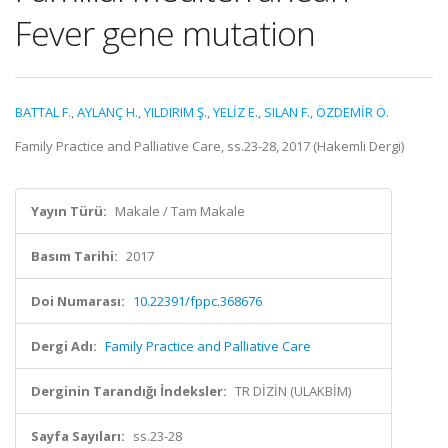
Fever gene mutation
BATTAL F.
,
AYLANÇ H.
,
YILDIRIM Ş.
,
YELİZ E.
,
SILAN F.
,
ÖZDEMİR Ö.
Family Practice and Palliative Care, ss.23-28, 2017 (Hakemli Dergi)
Yayın Türü:
Makale / Tam Makale
Basım Tarihi:
2017
Doi Numarası:
10.22391/fppc.368676
Dergi Adı:
Family Practice and Palliative Care
Derginin Tarandığı İndeksler:
TR DİZİN (ULAKBİM)
Sayfa Sayıları:
ss.23-28