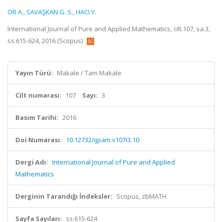
OR A.
,
SAVAŞKAN G. S.
,
HACI Y.
International Journal of Pure and Applied Mathematics, cilt.107, sa.3,
ss.615-624, 2016 (Scopus)
Yayın Türü:
Makale / Tam Makale
Cilt numarası:
107
Sayı:
3
Basım Tarihi:
2016
Doi Numarası:
10.12732/ijpam.v107i3.10
Dergi Adı:
International Journal of Pure and Applied
Mathematics
Derginin Tarandığı İndeksler:
Scopus, zbMATH
Sayfa Sayıları:
ss.615-624