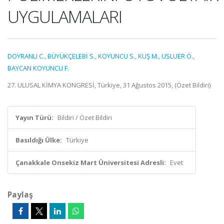
UYGULAMALARI
DOYRANLI C.
,
BÜYÜKÇELEBİ S.
,
KOYUNCU S.
,
KUŞ M.
,
USLUER Ö.
,
BAYCAN KOYUNCU F.
27. ULUSAL KİMYA KONGRESİ, Türkiye, 31 Ağustos 2015, (Özet Bildiri)
Yayın Türü:
Bildiri / Özet Bildiri
Basıldığı Ülke:
Türkiye
Çanakkale Onsekiz Mart Üniversitesi Adresli:
Evet
Paylaş