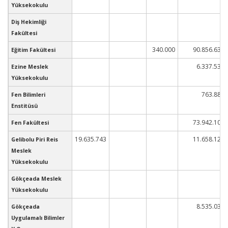
Yüksekokulu
Diş Hekimliği
Fakültesi
340.000
90.856.633
Eğitim Fakültesi
6.337.535
Ezine Meslek
Yüksekokulu
763.887
Fen Bilimleri
Enstitüsü
73.942.102
Fen Fakültesi
19.635.743
11.658.125
Gelibolu Piri Reis
Meslek
Yüksekokulu
Gökçeada Meslek
Yüksekokulu
8.535.035
Gökçeada
Uygulamalı Bilimler