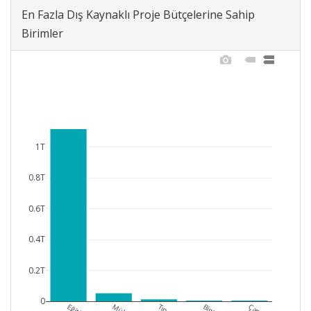
En Fazla Dış Kaynaklı Proje Bütçelerine Sahip
Birimler
1T
0.8T
0.6T
0.4T
0.2T
0
Tıp