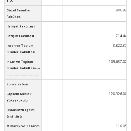
Y.O.
906.827
Güzel Sanatlar
Fakültesi
İlahiyat Fakültesi
714.446
İletişim Fakültesi
3.822.354
İnsan ve Toplum
Bilimleri Fakültesi
109.637.021
insan ve Toplum
Bilimleri Fakültesi----
----------------------------
Konservatuar
120.926.007
Lapseki Meslek
Yüksekokulu
Lisansüstü Eğitim
Enstitüsü
110.055
Mimarlık ve Tasarım