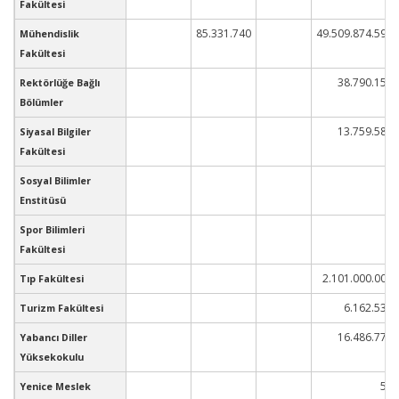
Fakültesi
85.331.740
49.509.874.594
Mühendislik
Fakültesi
38.790.158
Rektörlüğe Bağlı
Bölümler
13.759.583
Siyasal Bilgiler
Fakültesi
Sosyal Bilimler
Enstitüsü
Spor Bilimleri
Fakültesi
2.101.000.003
Tıp Fakültesi
6.162.535
Turizm Fakültesi
16.486.770
Yabancı Diller
Yüksekokulu
55
Yenice Meslek