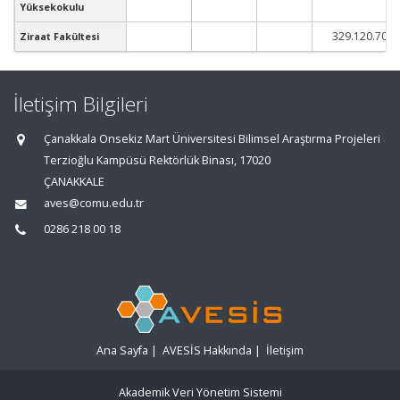
Yüksekokulu
329.120.701
Ziraat Fakültesi
İletişim Bilgileri
Çanakkala Onsekiz Mart Üniversitesi Bilimsel Araştırma Projeleri
Terzioğlu Kampüsü Rektörlük Binası, 17020
ÇANAKKALE
aves@comu.edu.tr
0286 218 00 18
Ana Sayfa
|
AVESİS Hakkında
|
İletişim
Akademik Veri Yönetim Sistemi