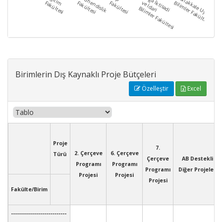
Eğitim
Mühendislik
Biga İktisadi
Çanakkale Uygulama
Fakültesi
Fakültesi
Fakültesi
ve İdari
Bilimler Fakültesi
Bilimler Fakültesi
Birimlerin Dış Kaynaklı Proje Bütçeleri
Özelleştir
Excel
Proje
7.
2. Çerçeve
6. Çerçeve
Türü
Çerçeve
AB Destekli
Programı
Programı
Programı
Diğer Projeler
Projesi
Projesi
Projesi
Fakülte/Birim
----------------------------