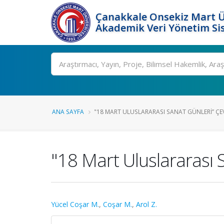
Çanakkale Onsekiz Mart Ü
Akademik Veri Yönetim Si
Ara
ANA SAYFA
"18 MART ULUSLARARASI SANAT GÜNLERI” ÇEV
"18 Mart Uluslararası 
Yücel Coşar M.
,
Coşar M.
,
Arol Z.