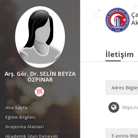
Ça
Ak
İletişim
Arş. Gör. Dr. SELİN BEYZA
ÖZPINAR
Adres Bilgile
https://
Ana Sayfa
Eğitim Bilgileri
Araştırma Alanları
E-posta Bilgi
Akademik İdari Deneyim