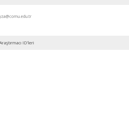
eyza@comu.edu.tr
Araştırmacı ID'leri