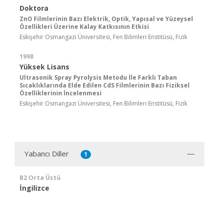
Doktora
ZnO Filmlerinin Bazı Elektrik, Optik, Yapısal ve Yüzeysel
Özellikleri Üzerine Kalay Katkısının Etkisi
Eskişehir Osmangazi Üniversitesi, Fen Bilimleri Enstitüsü, Fizik
1998
Yüksek Lisans
Ultrasonik Spray Pyrolysis Metodu İle Farklı Taban
Sıcaklıklarında Elde Edilen CdS Filmlerinin Bazı Fiziksel
Özelliklerinin İncelenmesi
Eskişehir Osmangazi Üniversitesi, Fen Bilimleri Enstitüsü, Fizik
Yabancı Diller
1
B2 Orta Üstü
İngilizce