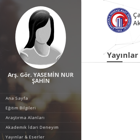
Ça
Ak
Yayınlar
Arş. Gör. YASEMİN NUR
ŞAHİN
Ana Sayfa
Eğitim Bilgileri
Araştırma Alanları
Akademik İdari Deneyim
Yayınlar & Eserler