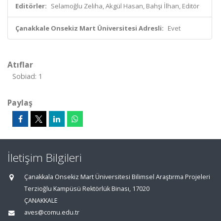
Editörler:
Selamoğlu Zeliha, Akgül Hasan, Bahşi İlhan, Editör
Çanakkale Onsekiz Mart Üniversitesi Adresli:
Evet
Atıflar
Sobiad: 1
Paylaş
İletişim Bilgileri
Çanakkala Onsekiz Mart Üniversitesi Bilimsel Araştırma Projeleri
Terzioğlu Kampüsü Rektörlük Binası, 17020
ÇANAKKALE
aves@comu.edu.tr