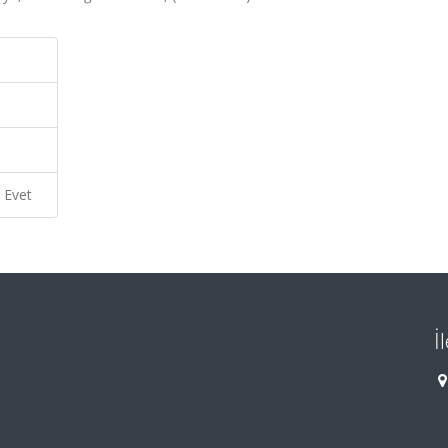
Evet
İ