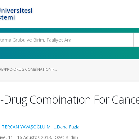
niversitesi
stemi
RB/PRO-DRUG COMBINATION F...
o-Drug Combinatıon For Canc
,
TERCAN YAVAŞOĞLU M.
,
...Daha Fazla
e, 11 - 16 Ağustos 2013, (Özet Bildiri)