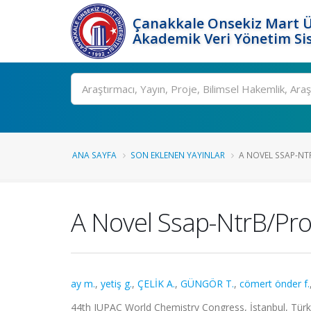
Çanakkale Onsekiz Mart Ü
Akademik Veri Yönetim Si
Ara
ANA SAYFA
SON EKLENEN YAYINLAR
A NOVEL SSAP-NT
A Novel Ssap-NtrB/Pr
ay m.
,
yetiş g.
,
ÇELİK A.
,
GÜNGÖR T.
,
cömert önder f.
44th IUPAC World Chemistry Congress, İstanbul, Türkiy