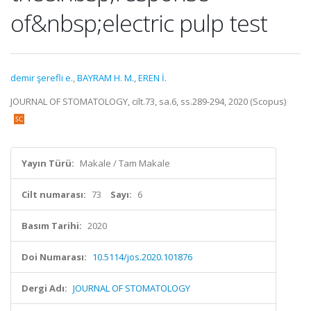
of&nbsp;electric pulp test
demir şerefli e.
,
BAYRAM H. M.
,
EREN İ.
JOURNAL OF STOMATOLOGY, cilt.73, sa.6, ss.289-294, 2020 (Scopus)
Yayın Türü:
Makale / Tam Makale
Cilt numarası:
73
Sayı:
6
Basım Tarihi:
2020
Doi Numarası:
10.5114/jos.2020.101876
Dergi Adı:
JOURNAL OF STOMATOLOGY