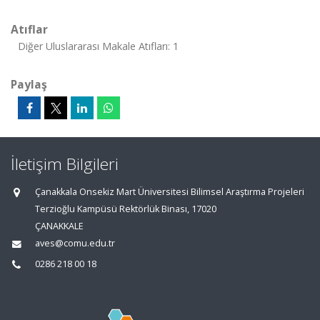
Atıflar
Diğer Uluslararası Makale Atıfları: 1
Paylaş
İletişim Bilgileri
Çanakkala Onsekiz Mart Üniversitesi Bilimsel Araştırma Projeleri
Terzioğlu Kampüsü Rektörlük Binası, 17020
ÇANAKKALE
aves@comu.edu.tr
0286 218 00 18