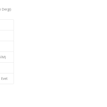
i Dergi)
BİM)
Evet