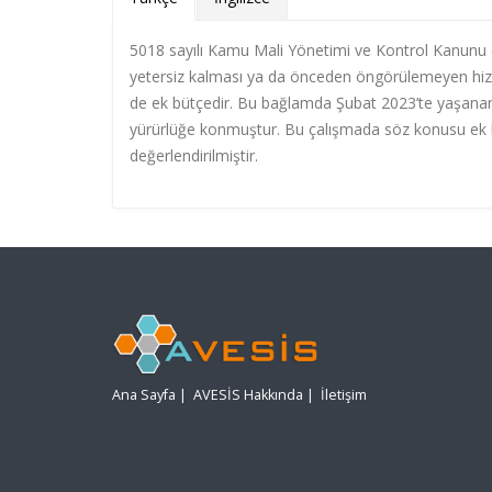
5018 sayılı Kamu Mali Yönetimi ve Kontrol Kanunu 
yetersiz kalması ya da önceden öngörülemeyen hizm
de ek bütçedir. Bu bağlamda Şubat 2023’te yaşan
yürürlüğe konmuştur. Bu çalışmada söz konusu ek b
değerlendirilmiştir.
Ana Sayfa
|
AVESİS Hakkında
|
İletişim