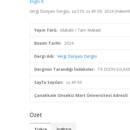
Engin R.
Vergi Dünyası Dergisi, sa.510, ss.49-59, 2024 (Hakeml
Yayın Türü:
Makale / Tam Makale
Basım Tarihi:
2024
Dergi Adı:
Vergi Dünyası Dergisi
Derginin Tarandığı İndeksler:
TR DİZİN (ULAK
Sayfa Sayıları:
ss.49-59
Çanakkale Onsekiz Mart Üniversitesi Adresli:
Özet
Türkçe
İngilizce