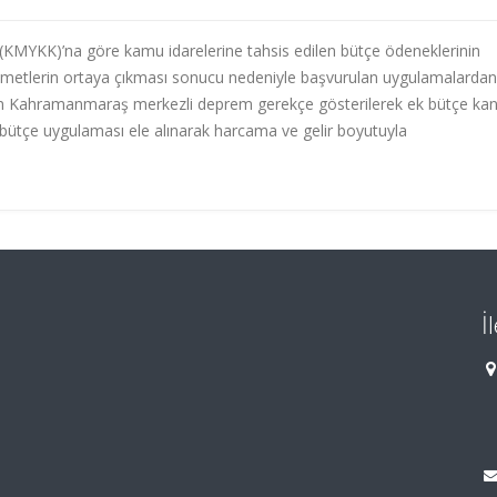
(KMYKK)’na göre kamu idarelerine tahsis edilen bütçe ödeneklerinin
etlerin ortaya çıkması sonucu nedeniyle başvurulan uygulamalardan 
an Kahramanmaraş merkezli deprem gerekçe gösterilerek ek bütçe ka
ütçe uygulaması ele alınarak harcama ve gelir boyutuyla
İ