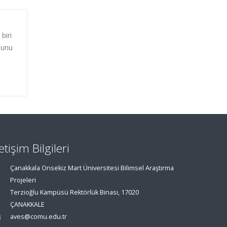
biri
nunu
letişim Bilgileri
Çanakkala Onsekiz Mart Üniversitesi Bilimsel Araştırma
Projeleri
Terzioğlu Kampüsü Rektörlük Binası, 17020
ÇANAKKALE
aves@comu.edu.tr