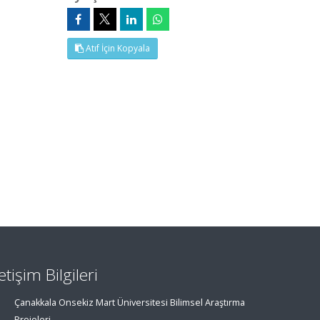
Atıf İçin Kopyala
letişim Bilgileri
Çanakkala Onsekiz Mart Üniversitesi Bilimsel Araştırma
Projeleri