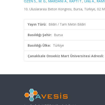
ÖZEN S.
,
M. G.
,
MARDANİ A.
,
KAPTI T.
,
Ünlü A.
,
RAMY
10. Uluslararası Beton Kongresi, Bursa, Türkiye, 02 M
Yayın Türü:
Bildiri / Tam Metin Bildiri
Basıldığı Şehir:
Bursa
Basıldığı Ülke:
Türkiye
Çanakkale Onsekiz Mart Üniversitesi Adresli: