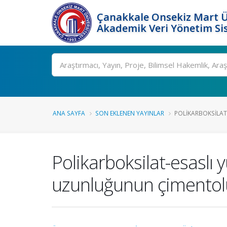
Çanakkale Onsekiz Mart Ü
Akademik Veri Yönetim Si
Ara
ANA SAYFA
SON EKLENEN YAYINLAR
POLIKARBOKSILAT-
Polikarboksilat-esaslı 
uzunluğunun çimentolu s