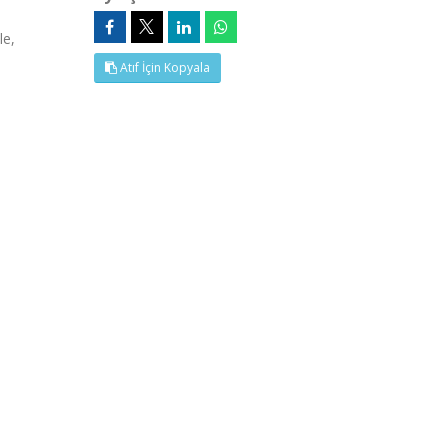
le,
Atıf İçin Kopyala