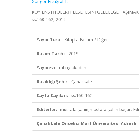
Güngör Ertuğral T.
KÖY ENSTİTÜLERİ FELSEFESİNİ GELECEĞE TAŞIMAK, mus
ss.160-162, 2019
Yayın Türü:
Kitapta Bölüm / Diğer
Basım Tarihi:
2019
Yayınevi:
rating akademi
Basıldığı Şehir:
Çanakkale
Sayfa Sayıları:
ss.160-162
Editörler:
mustafa şahin,mustafa şahin başar, Edi
Çanakkale Onsekiz Mart Üniversitesi Adresli: