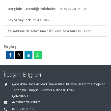
Derginin Tarandığı İndeksler:
TR DİZİN (ULAKBİM)
Sayfa Sayıları:
ss.498-506
Çanakkale Onsekiz Mart Üniversitesi Adresli:
Evet
Paylaş
İletişim Bilgileri
Çanakkala Onsekiz Mart Üniversitesi Bilimsel Araştırma Projeleri
Terzioğlu Kampüsü Rektörlük Binası, 17020
ÇANAKKALE
aves@comu.edu.tr
0286 218 00 18