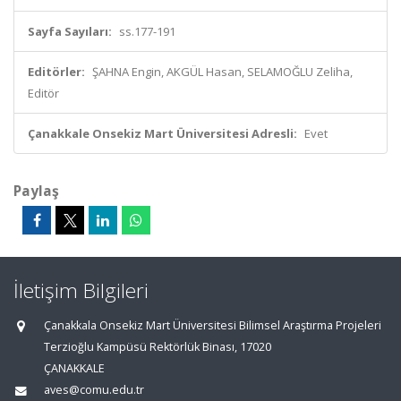
Sayfa Sayıları:
ss.177-191
Editörler:
ŞAHNA Engin, AKGÜL Hasan, SELAMOĞLU Zeliha,
Editör
Çanakkale Onsekiz Mart Üniversitesi Adresli:
Evet
Paylaş
İletişim Bilgileri
Çanakkala Onsekiz Mart Üniversitesi Bilimsel Araştırma Projeleri
Terzioğlu Kampüsü Rektörlük Binası, 17020
ÇANAKKALE
aves@comu.edu.tr