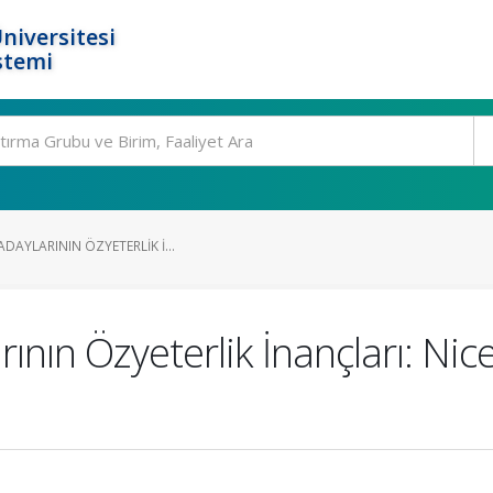
niversitesi
stemi
DAYLARININ ÖZYETERLIK İ...
ının Özyeterlik İnançları: Nice