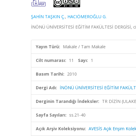
ŞAHİN TAŞKIN Ç.
,
HACIÖMEROĞLU G.
İNÖNÜ ÜNİVERSİTESİ EĞİTİM FAKÜLTESİ DERGİSİ, cilt.
Yayın Türü:
Makale / Tam Makale
Cilt numarası:
11
Sayı:
1
Basım Tarihi:
2010
Dergi Adı:
İNÖNÜ ÜNİVERSİTESİ EĞİTİM FAKÜLT
Derginin Tarandığı İndeksler:
TR DİZİN (ULAK
Sayfa Sayıları:
ss.21-40
Açık Arşiv Koleksiyonu:
AVESİS Açık Erişim Kole