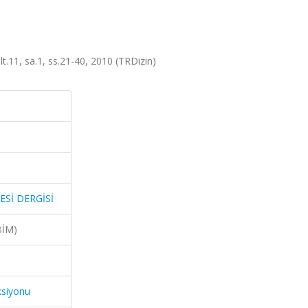
11, sa.1, ss.21-40, 2010 (TRDizin)
ESİ DERGİSİ
BİM)
ksiyonu