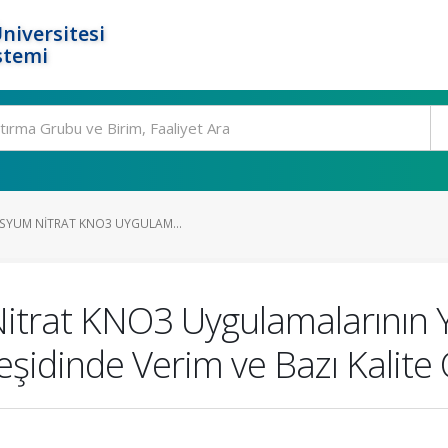
niversitesi
stemi
SYUM NITRAT KNO3 UYGULAM...
trat KNO3 Uygulamalarının Y
eşidinde Verim ve Bazı Kalite Ö