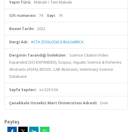
Yayın Türü:
Makale / Tam Makale
Cilt numarası:
74
Sayı:
74
Basım Tarihi:
2022
Dergi Adı:
ACTA ZOOLOGICA BULGARICA
Derginin Tarandığı İndeksler:
Science Citation Index
Expanded (SCI-EXPANDED), Scopus, Aquatic Science & Fisheries
Abstracts (ASFA), BIOSIS, CAB Abstracts, Veterinary Science
Database
Sayfa Sayıları:
ss.529-534
Çanakkale Onsekiz Mart Üniversitesi Adresli:
Evet
Paylaş