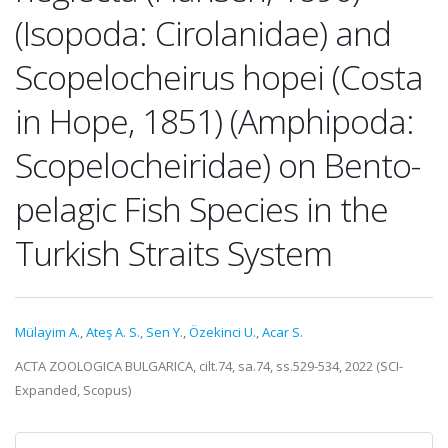
(Isopoda: Cirolanidae) and
Scopelocheirus hopei (Costa
in Hope, 1851) (Amphipoda:
Scopelocheiridae) on Bento-
pelagic Fish Species in the
Turkish Straits System
Mülayim A.
,
Ateş A. S.
,
Sen Y.
,
Özekinci U.
,
Acar S.
ACTA ZOOLOGICA BULGARICA, cilt.74, sa.74, ss.529-534, 2022 (SCI-
Expanded, Scopus)