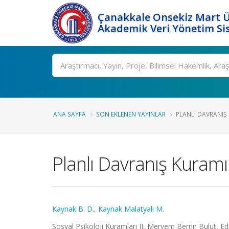
Çanakkale Onsekiz Mart Ü
Akademik Veri Yönetim Si
Ara
ANA SAYFA
SON EKLENEN YAYINLAR
PLANLI DAVRANIŞ
Planlı Davranış Kuramı
Kaynak B. D.
,
Kaynak Malatyalı M.
Sosyal Psikoloji Kuramları II, Meryem Berrin Bulut, E