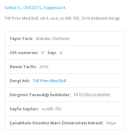
Gökçe S.
,
CEVİZCİ S.
,
Kaypmaz A.
TAF Prev Med Bull, cilt.9, sa.6, ss.695-702, 2010 (Hakemli Dergi)
Yayın Türü:
Makale / Derleme
Cilt numarası:
9
Sayı:
6
Basım Tarihi:
2010
Dergi Adı:
TAF Prev Med Bull
Derginin Tarandığı İndeksler:
TR DİZİN (ULAKBİM)
Sayfa Sayıları:
ss.695-702
Çanakkale Onsekiz Mart Üniversitesi Adresli:
Hayır