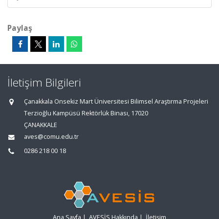
Paylaş
İletişim Bilgileri
Çanakkala Onsekiz Mart Üniversitesi Bilimsel Araştırma Projeleri
Terzioğlu Kampüsü Rektörlük Binası, 17020
ÇANAKKALE
aves@comu.edu.tr
0286 218 00 18
Ana Sayfa
|
AVESİS Hakkında
|
İletişim